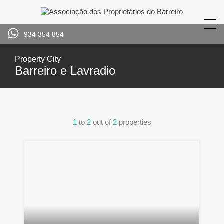
934 354 854
Property City
Barreiro e Lavradio
1
to
2
out of
2
properties