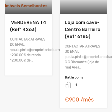
Imóveis Semelhantes
VERDERENA T4
Loja com cave-
(Refª 4263)
Centro Barreiro
(Refª 6185)
CONTACTAR ATRAVES
DO EMAIL
CONTACTAR ATRAVES
:paula.pinto@proprietariosbarreiro.pt
DO EMAIL
1200.00€ de renda
:paula.pinto@proprietariosbar
1200.00€ de…
C.C.Diamante (loja de
rua) Area…
Bathrooms
1
€900 /mês