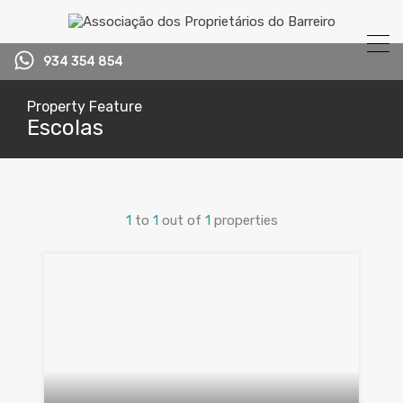
934 354 854
Property Feature
Escolas
1
to
1
out of
1
properties