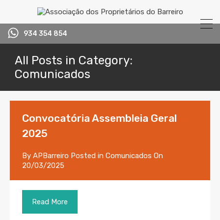
934 354 854
All Posts in Category:
Comunicados
Convocatória Assembleia Geral
2025
By
APBarreiro
Posted in
Comunicados
On
20/03/2025
Read More