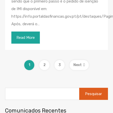
sendo que o primeiro passo é o pedido de isenção
de IMI disponível em:
https://info.portaldasfinancas.gov.pt/pt/destaques/P
Após, deverá o…
Read More
1
2
3
Next
Pesquisar
por:
Comunicados Recentes