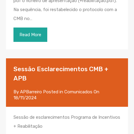
pdf o ficheiro de apresentação (+reabilitação.pdf).
Na sequência, foi restabelecido o protocolo com a
CMB no…
Read More
Sessão Esclarecimentos CMB +
APB
By
APBarreiro
Posted in
Comunicados
On
18/11/2024
Sessão de esclarecimentos Programa de Incentivos
+ Reabilitação